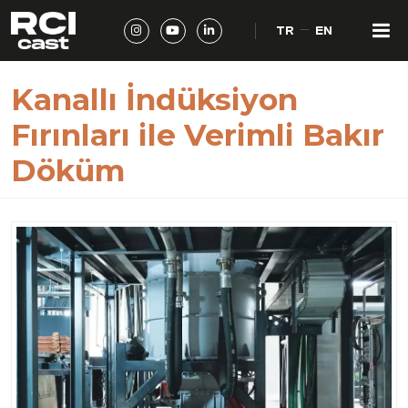
TR
EN
Kanallı İndüksiyon
Fırınları ile Verimli Bakır
Döküm