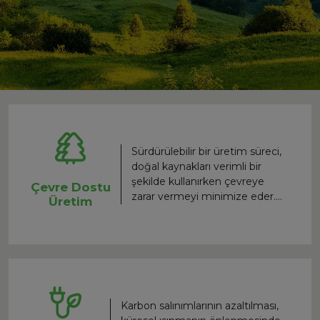
Sürdürülebilir bir üretim süreci,
doğal kaynakları verimli bir
şekilde kullanırken çevreye
Çevre Dostu
zarar vermeyi minimize eder.
Üretim
Sıfır atık felsefesiyle, üretimden
elde edilen tüm yan ürünler
geri dönüştürülerek ya da
yeniden kullanılabilir hale
getirilerek atık miktarı sıfıra
indirilir. Bu yaklaşım, hem
çevreyi korur hem de
Karbon salınımlarının azaltılması,
işletmelerin maliyetlerini