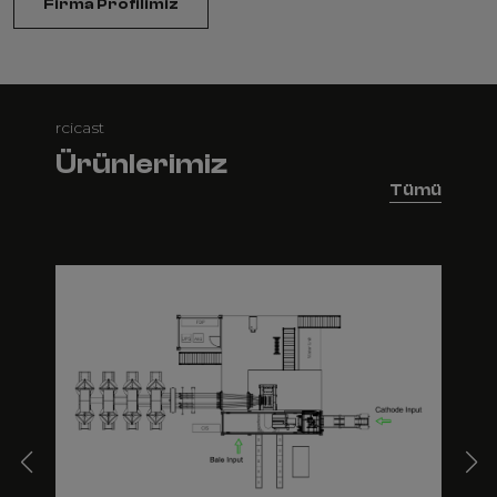
Firma Profilimiz
rcicast
Ürünlerimiz
Tümü