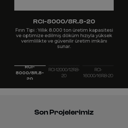
RCI-8000/8R.8-20
sitesi
Fırın Tipi : Yıllık 8.000 ton üretim kapasitesi
Fırın
rimli
ve optimize edilmiş döküm hızıyla yüksek
ve o
verimlilikte ve güvenilir üretim imkânı
ve
sunar.
RCI-
4R.8-
RCI-12000/12R.8-
RCI-
8000/8R.8-
2000
20
16000/16R.8-20
20
Kanallı İndüksiyon Fırını
Döküm Makinesi
Toplayıcı
Yedek Parça
Son Projelerimiz