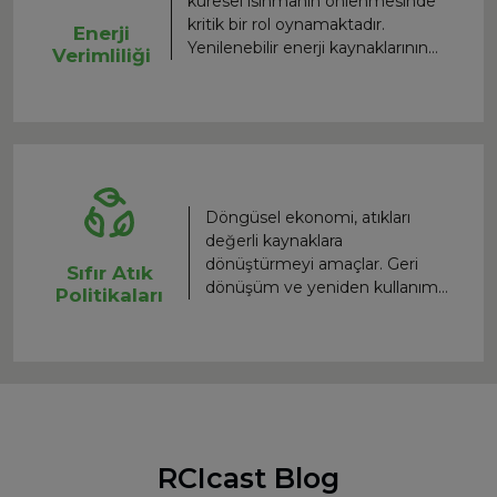
küresel ısınmanın önlenmesinde
düşürür.
kritik bir rol oynamaktadır.
Enerji
Yenilenebilir enerji kaynaklarının
Verimliliği
(güneş, rüzgar, hidroelektrik)
kullanımı, fosil yakıtlara olan
bağımlılığı azaltarak temiz enerji
üretimini artırır. Böylece şirketler,
sürdürülebilir büyümeyi
desteklerken karbon ayak izlerini
de minimize etmiş olurlar.
Döngüsel ekonomi, atıkları
değerli kaynaklara
dönüştürmeyi amaçlar. Geri
Sıfır Atık
dönüşüm ve yeniden kullanım
Politikaları
süreçlerinin iyileştirilmesi, doğal
kaynakların daha verimli
kullanılmasını sağlar. Bu
yaklaşım, sadece atık üretimini
azaltmakla kalmaz, aynı
zamanda ekonomik fırsatlar
yaratır. Şirketler, ürünlerin
RCIcast Blog
yaşam döngüsünü uzatarak