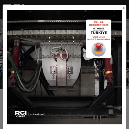
×
TR
EN