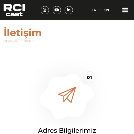
TR
EN
İletişim
Anasayfa
İletişim
01
Adres Bilgilerimiz