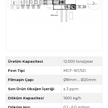
Üretim Kapasitesi
12.000 tons/year
Fırın Tipi
MCF-16T/SD
Filmaşin Çapı
Ø8mm ... Ø20mm
Son Ürün Oksijen İçeriği
≤ 3 ppm
Döküm Kapasitesi
1600 kg/h
Döküm Hızı
0,1 - 6,0 m/min