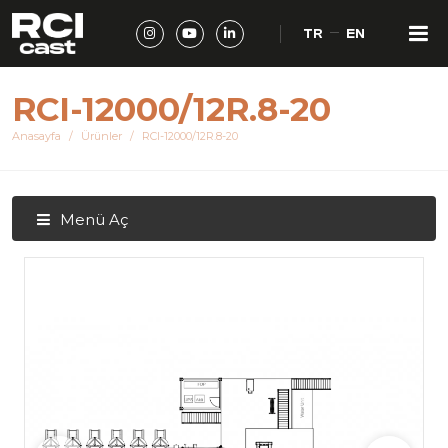
TR
EN
RCI-12000/12R.8-20
Anasayfa
Ürünler
RCI-12000/12R.8-20
Menü Aç