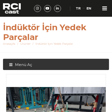
TR
EN
İndüktör İçin Yedek
Parçalar
Anasayfa
Ürünler
İndüktör İçin Yedek Parçalar
Menü Aç