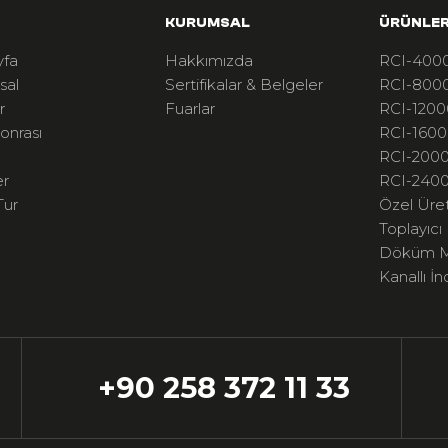
KURUMSAL
ÜRÜNLE
yfa
Hakkımızda
RCI-4000
sal
Sertifikalar & Belgeler
RCI-8000
r
Fuarlar
RCI-1200
onrası
RCI-1600
RCI-2000
er
RCI-2400
Tur
Özel Üre
Toplayıcı
Döküm M
Kanallı İn
+90 258 372 11 33