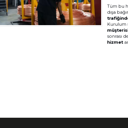
Tüm bu hi
dışa bağım
trafiğind
Kurulum 
müşteris
sonrası 
hizmet
a