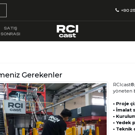
+90 25
SATIŞ
SONRASI
meniz Gerekenler
RCIcast®,
yöneten b
• Proje ç
• İmalat 
• Kurulu
• Yedek p
• Teknik