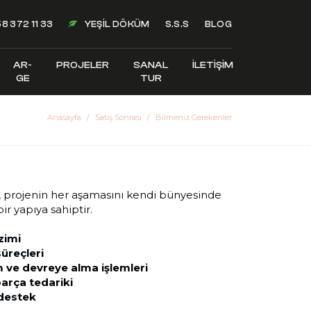
8 372 11 33
YEŞIL DÖKÜM
S.S.S
BLOG
AR-
PROJELER
SANAL
İLETIŞIM
GE
TUR
Anasayfa
Satış Sonrası
Bilmeniz Gerekenler
 projenin her aşamasını kendi bünyesinde
ir yapıya sahiptir.
izimi
süreçleri
m ve devreye alma işlemleri
arça tedariki
 destek