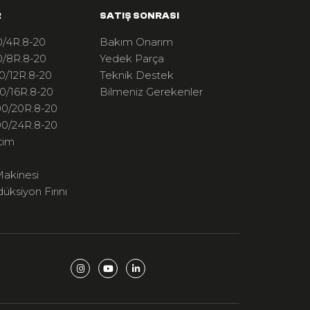
R
SATIŞ SONRASI
/4R.8-20
Bakım Onarım
/8R.8-20
Yedek Parça
0/12R.8-20
Teknik Destek
0/16R.8-20
Bilmeniz Gerekenler
0/20R.8-20
0/24R.8-20
tim
akinesi
düksiyon Fırını