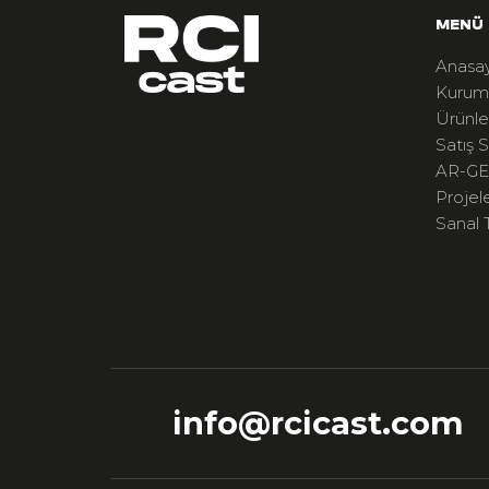
MENÜ
Anasa
Kurum
Ürünle
Satış S
AR-GE
Projel
Sanal 
info@rcicast.com