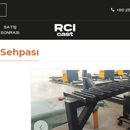
+90 25
SATIŞ
SONRASI
 Sehpası