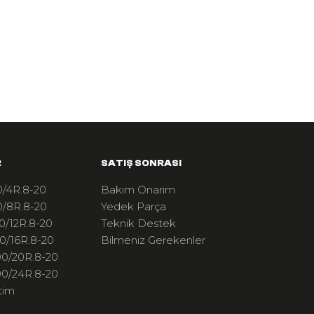
R
SATIŞ SONRASI
/4R.8-20
Bakım Onarım
/8R.8-20
Yedek Parça
0/12R.8-20
Teknik Destek
0/16R.8-20
Bilmeniz Gerekenler
0/20R.8-20
0/24R.8-20
tim