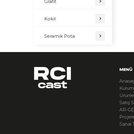
Grafit
Kokil
Seramik Pota
MENÜ
Anasa
Kurum
Ürünle
Satış S
AR-GE
Projel
Sanal 