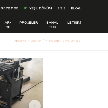
8 372 11 33
YEŞIL DÖKÜM
S.S.S
BLOG
AR-
PROJELER
SANAL
İLETIŞIM
GE
TUR
Anasayfa
Ürünler
Kristalizatör Tutma Sehpası