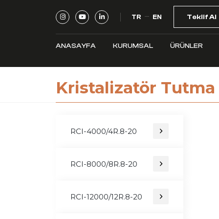
TR
EN
Teklif Al
ANASAYFA
KURUMSAL
ÜRÜNLER
Kristalizatör Tutma
RCI-4000/4R.8-20
RCI-8000/8R.8-20
RCI-12000/12R.8-20