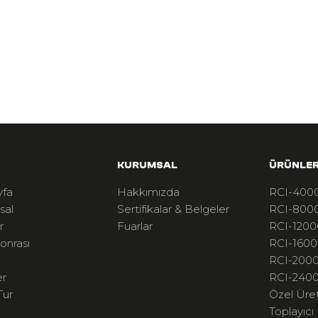
KURUMSAL
ÜRÜNLE
yfa
Hakkımızda
RCI-4000
sal
Sertifikalar & Belgeler
RCI-8000
r
Fuarlar
RCI-1200
onrası
RCI-1600
RCI-2000
er
RCI-2400
Tur
Özel Üre
Toplayıcı