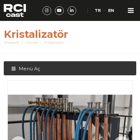
TR
EN
Kristalizatör
Anasayfa
Ürünler
Kristalizatör
Menü Aç