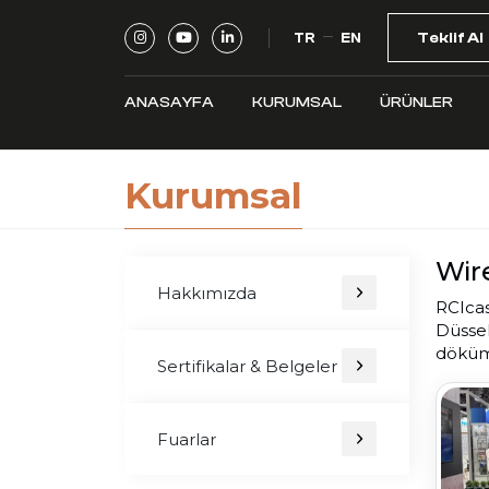
TR
EN
Teklif Al
ANASAYFA
KURUMSAL
ÜRÜNLER
Kurumsal
Wir
Hakkımızda
RCIcas
Düssel
döküm 
Sertifikalar & Belgeler
Fuarlar