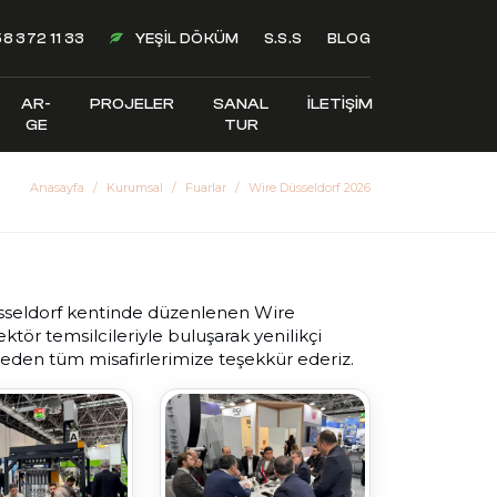
8 372 11 33
YEŞIL DÖKÜM
S.S.S
BLOG
AR-
PROJELER
SANAL
İLETIŞIM
GE
TUR
Anasayfa
Kurumsal
Fuarlar
Wire Düsseldorf 2026
Düsseldorf kentinde düzenlenen Wire
ktör temsilcileriyle buluşarak yenilikçi
 eden tüm misafirlerimize teşekkür ederiz.