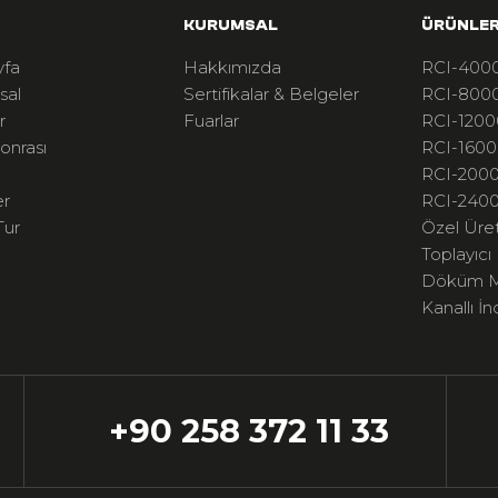
KURUMSAL
ÜRÜNLE
yfa
Hakkımızda
RCI-4000
sal
Sertifikalar & Belgeler
RCI-8000
r
Fuarlar
RCI-1200
onrası
RCI-1600
RCI-2000
er
RCI-2400
Tur
Özel Üre
Toplayıcı
Döküm M
Kanallı İn
+90 258 372 11 33