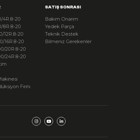
R
SATIŞ SONRASI
/4R.8-20
Bakım Onarım
/8R.8-20
Yedek Parça
0/12R.8-20
Teknik Destek
0/16R.8-20
Bilmeniz Gerekenler
0/20R.8-20
0/24R.8-20
tim
akinesi
düksiyon Fırını